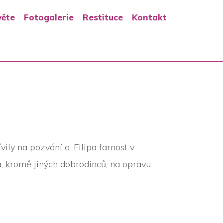
věte
Fotogalerie
Restituce
Kontakt
ily na pozvání o. Filipa farnost v
a, kromě jiných dobrodinců, na opravu