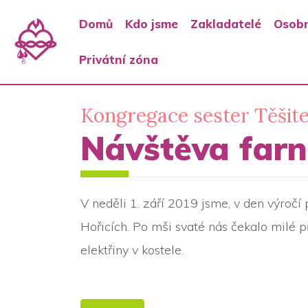
Domů
Kdo jsme
Zakladatelé
Osobn
Privátní zóna
Kongregace sester Těšite
Návštěva farno
V neděli 1. září 2019 jsme, v den výročí 
Hořicích. Po mši svaté nás čekalo milé p
elektřiny v kostele.