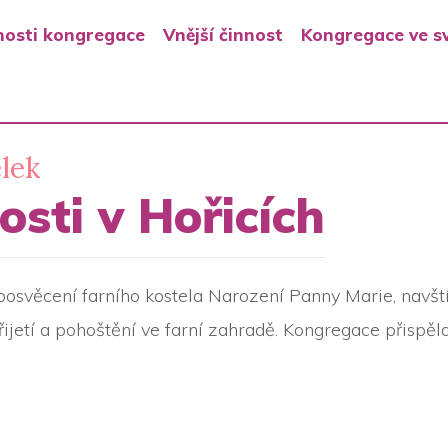
osti kongregace
Vnější činnost
Kongregace ve s
lek
sti v Hořicích
posvěcení farního kostela Narození Panny Marie, navštív
řijetí a pohoštění ve farní zahradě. Kongregace přispěl